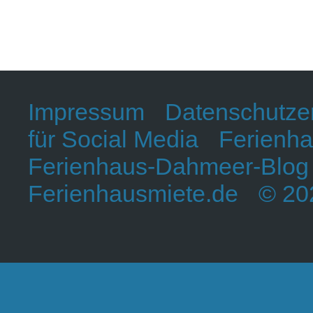
Impressum
Datenschutze
für Social Media
Ferienha
Ferienhaus-Dahmeer-Blog
Ferienhausmiete.de
© 202