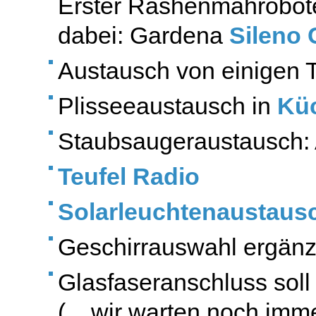
Erster Rashenmährobote
dabei: Gardena
Sileno 
Austausch von einigen 
Plisseeaustausch in
Kü
Staubsaugeraustausch:
Teufel Radio
Solarleuchtenaustaus
Geschirrauswahl ergänz
Glasfaseranschluss soll 
(... wir warten noch imm